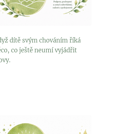
dyž dítě svým chováním říká
co, co ještě neumí vyjádřit
ovy.