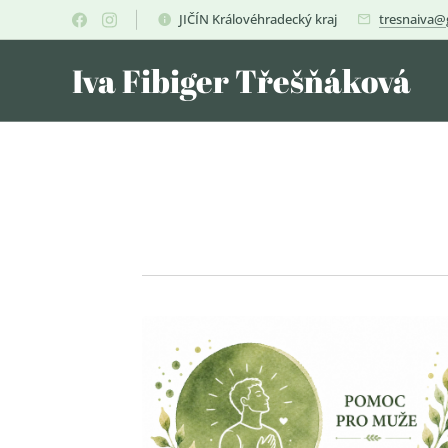
JIČÍN Královéhradecký kraj
tresnaiva@
Iva Fibiger Třešňáková