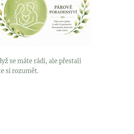
yž se máte rádi, ale přestali
te si rozumět.