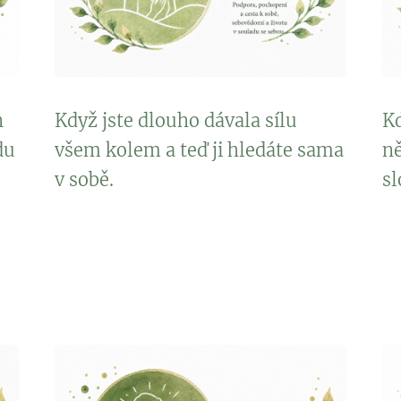
n
Když jste dlouho dávala sílu
K
du
všem kolem a teď ji hledáte sama
ně
v sobě.
sl