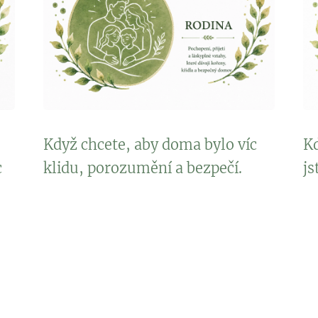
Když chcete, aby doma bylo víc
Kd
c
klidu, porozumění a bezpečí.
js