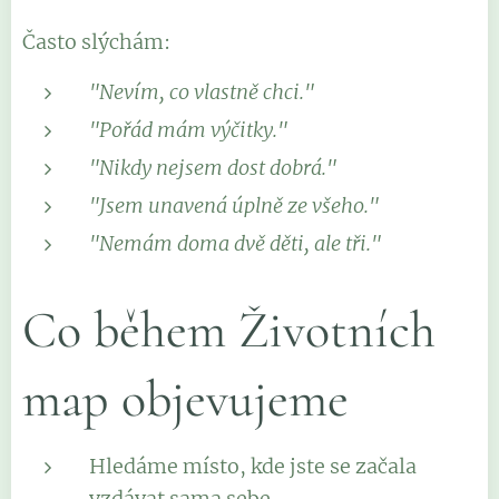
Často slýchám:
"Nevím, co vlastně chci."
"Pořád mám výčitky."
"Nikdy nejsem dost dobrá."
"Jsem unavená úplně ze všeho."
"Nemám doma dvě děti, ale tři."
Co během Životních
map objevujeme
Hledáme místo, kde jste se začala
vzdávat sama sebe.