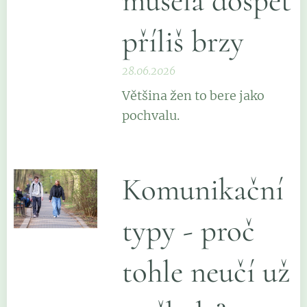
musela dospět
příliš brzy
28.06.2026
Většina žen to bere jako
pochvalu.
Komunikační
typy - proč
tohle neučí už