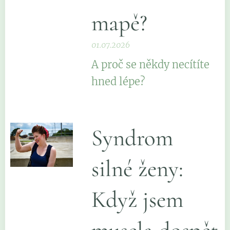
mapě?
01.07.2026
A proč se někdy necítíte
hned lépe?
Syndrom
silné ženy:
Když jsem