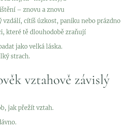
ištění – znovu a znovu
 vzdálí, cítíš úzkost, paniku nebo prázdno
i, které tě dlouhodobě zraňují
adat jako velká láska.
elký strach.
ověk vztahově závislý
b, jak přežít vztah.
dávno.