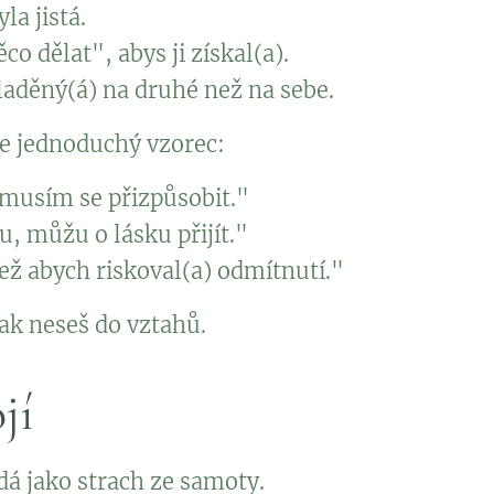
la jistá.
co dělat", abys ji získal(a).
aladěný(á) na druhé než na sebe.
se jednoduchý vzorec:
 musím se přizpůsobit."
, můžu o lásku přijít."
ež abych riskoval(a) odmítnutí."
pak neseš do vztahů.
jí
á jako strach ze samoty.