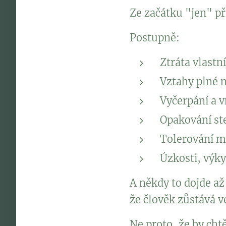
Ze začátku "jen" př
Postupně:
Ztráta vlastní
Vztahy plné 
Vyčerpání a v
Opakování st
Tolerování m
Úzkosti, výk
A někdy to dojde až
že člověk zůstává ve
Ne proto, že by chtě