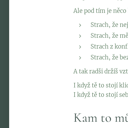
Ale pod tím je něco
Strach, že ne
Strach, že m
Strach z konf
Strach, že b
A tak radši držíš v
I když tě to stojí kli
I když tě to stojí se
Kam to mů