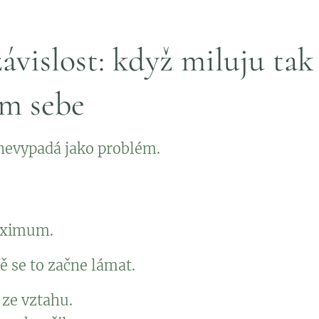
ávislost: když miluju tak
ím sebe
 nevypadá jako problém.
aximum.
ě se to začne lámat.
 ze vztahu.