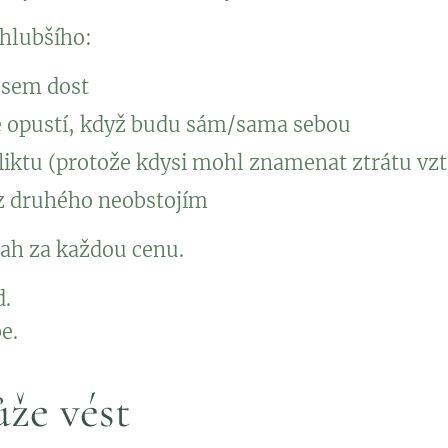
 hlubšího:
jsem dost
ě opustí, když budu sám/sama sebou
liktu (protože kdysi mohl znamenat ztrátu vz
ez druhého neobstojím
ztah za každou cenu.
d.
be.
že vést