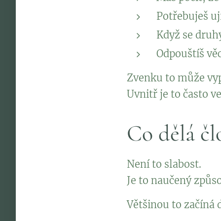
Potřebuješ uj
Když se druhý
Odpouštíš věc
Zvenku to může vyp
Uvnitř je to často v
Co dělá čl
Není to slabost.
Je to naučený způso
Většinou to začíná 