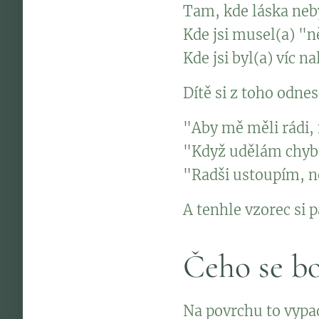
Tam, kde láska neby
Kde jsi musel(a) "ně
Kde jsi byl(a) víc n
Dítě si z toho odne
"Aby mě měli rádi,
"Když udělám chybu
"Radši ustoupím, n
A tenhle vzorec si 
Čeho se bo
Na povrchu to vypad