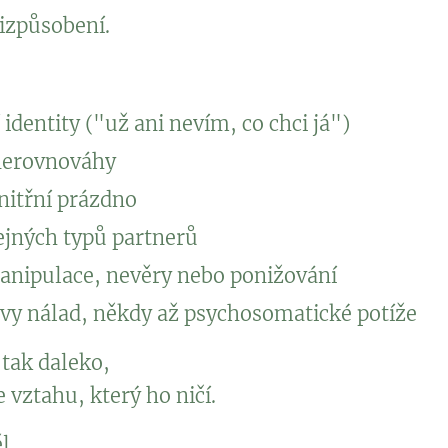
izpůsobení.
 identity ("už ani nevím, co chci já")
nerovnováhy
nitřní prázdno
ejných typů partnerů
anipulace, nevěry nebo ponižování
yvy nálad, někdy až psychosomatické potíže
 tak daleko,
 vztahu, který ho ničí.
l.