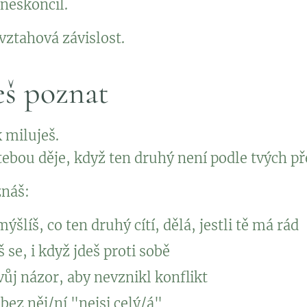
 neskončil.
vztahová závislost.
eš poznat
k miluješ.
 tebou děje, když ten druhý není podle tvých př
znáš:
šlíš, co ten druhý cítí, dělá, jestli tě má rád
 se, i když jdeš proti sobě
svůj názor, aby nevznikl konflikt
 bez něj/ní "nejsi celý/á"