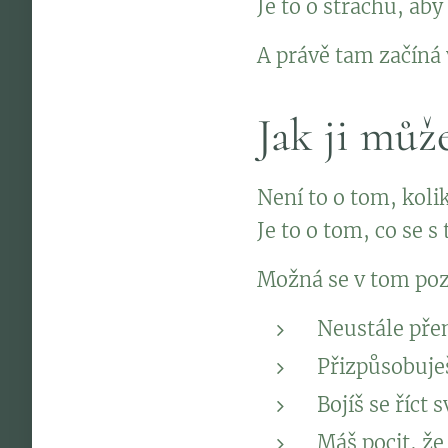
Je to o strachu, aby
A právě tam začíná 
Jak ji můž
Není to o tom, koli
Je to o tom, co se s
Možná se v tom po
Neustále přemý
Přizpůsobuješ
Bojíš se říct 
Máš pocit, že