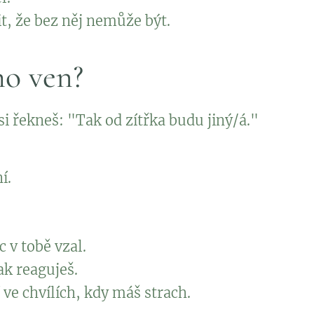
t, že bez něj nemůže být.
ho ven?
si řekneš: "Tak od zítřka budu jiný/á."
í.
 v tobě vzal.
ak reaguješ.
 ve chvílích, kdy máš strach.