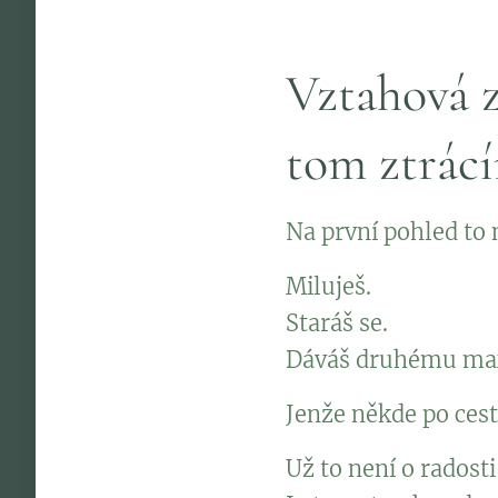
Vztahová z
tom ztrác
Na první pohled to
Miluješ.
Staráš se.
Dáváš druhému m
Jenže někde po cest
Už to není o radosti