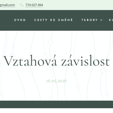
gmail.com
774 027 494
ÚVOD
CESTY KE ZMĚNĚ
TÁBORY
K
Vztahová závislost
16.05.2026