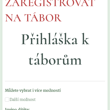
ZAREGISTROVAT
NA TÁBOR
Přihláška k
táborům
Můžete vybrat i více možností
Další možnost
Jméno dítěte: