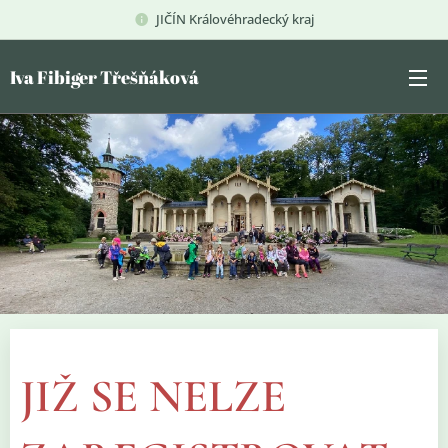
JIČÍN Královéhradecký kraj
Iva Fibiger Třešňáková
JIŽ SE NELZE