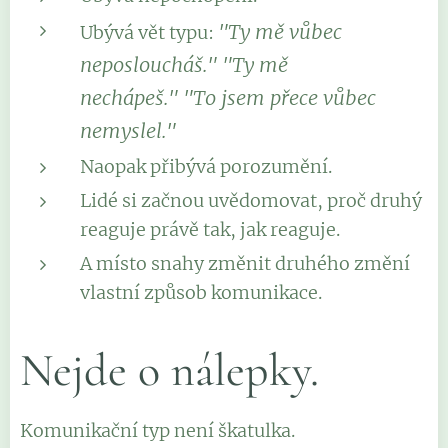
"Ty mě vůbec
Ubývá vět typu:
neposloucháš."
"Ty mě
nechápeš."
"To jsem přece vůbec
nemyslel."
Naopak přibývá porozumění.
Lidé si začnou uvědomovat, proč druhý
reaguje právě tak, jak reaguje.
A místo snahy změnit druhého změní
vlastní způsob komunikace.
Nejde o nálepky.
Komunikační typ není škatulka.