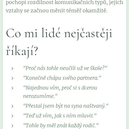
pochopí rozdílnost komunikačních typů, jejich
vztahy se začnou měnit téměř okamžitě.
Co mi lidé nejčastěji
říkají?
"Proč nás tohle neučili už ve škole?"
"Konečně chápu svého partnera."
"Najednou vím, proč si s dcerou
nerozumíme."
"Přestal jsem být na syna naštvaný."
"Teď už vím, jak s ním mluvit."
"Tohle by měl znát každý rodič."