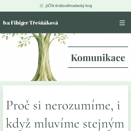
JIČÍN Královéhradecký kraj
Iva Fibiger Třešňáková
Komunikace
Proč si nerozumíme, i
když mluvíme stejným