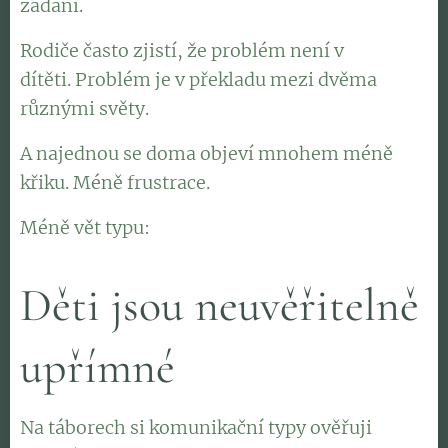
zadání.
Rodiče často zjistí, že problém není v
dítěti. Problém je v překladu mezi dvěma
různými světy.
A najednou se doma objeví mnohem méně
křiku. Méně frustrace.
Méně vět typu: 👉
"Kolikrát ti to mám říkat?"
Děti jsou neuvěřitelně
upřímné
Na táborech si komunikační typy ověřuji