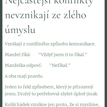
nevznikají ze zlého
úmyslu
Vznikají z rozdílného způsobu komunikace.
Manžel říká: 👉 "Vždyť jsem ti to říkal."
Manželka odpoví: 👉 "Neříkal."
A oba mají pravdu.
Jeden to řekl způsobem, který je přirozený
jemu. Druhý to potřeboval slyšet úplně jinak.
Kolik hádek vznikne jen proto, že si myslíme,