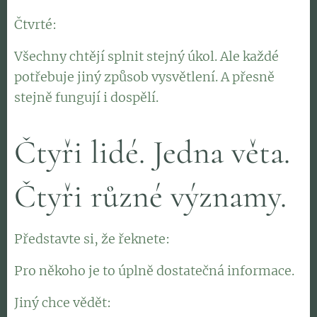
Čtvrté:👉
"A budeme to dělat společně?"
Všechny chtějí splnit stejný úkol. Ale každé
potřebuje jiný způsob vysvětlení. A přesně
stejně fungují i dospělí.
Čtyři lidé. Jedna věta.
Čtyři různé významy.
Představte si, že řeknete: 👉
"Půjdeme na výlet."
Pro někoho je to úplně dostatečná informace.
Jiný chce vědět: