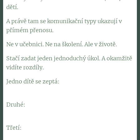
dětí.
A právě tam se komunikační typy ukazují v
přímém přenosu.
Ne v učebnici. Ne na školení. Ale v životě.
Stačí zadat jeden jednoduchý úkol. A okamžitě
vidíte rozdíly.
Jedno dítě se zeptá: 👉
"Jak to mám přesně
udělat?"
Druhé: 👉
"A proč to budeme dělat, vysvětlíš mi
to?"
Třetí: 👉
"Můžu to vidět? Jak to bude celé
vypadat?"