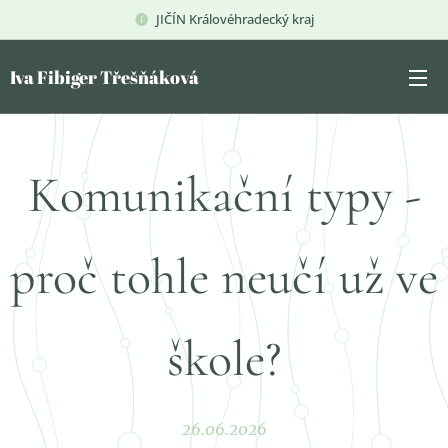
JIČÍN Královéhradecký kraj
Iva Fibiger Třešňáková
Komunikační typy -
proč tohle neučí už ve
škole?
26.06.2026