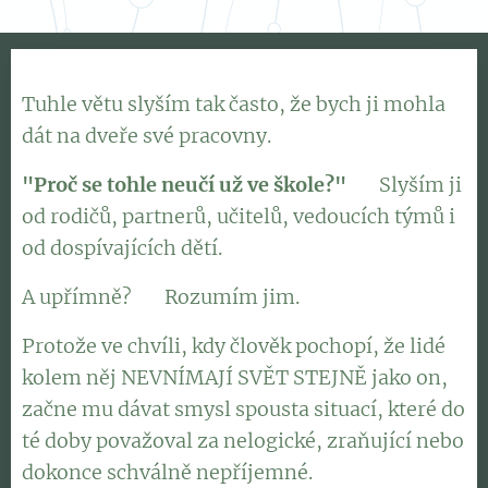
Tuhle větu slyším tak často, že bych ji mohla
dát na dveře své pracovny.
"Proč se tohle neučí už ve škole?"
👉 Slyším ji
od rodičů, partnerů, učitelů, vedoucích týmů i
od dospívajících dětí.
A upřímně? 👉 Rozumím jim.
Protože ve chvíli, kdy člověk pochopí, že lidé
kolem něj NEVNÍMAJÍ SVĚT STEJNĚ jako on,
začne mu dávat smysl spousta situací, které do
té doby považoval za nelogické, zraňující nebo
dokonce schválně nepříjemné.