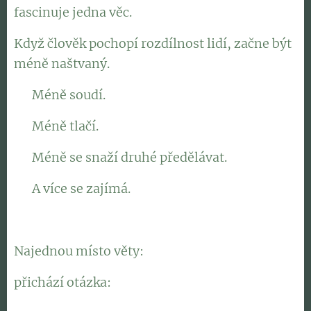
fascinuje jedna věc.
Když člověk pochopí rozdílnost lidí, začne být
méně naštvaný.
👉 Méně soudí.
👉 Méně tlačí.
👉 Méně se snaží druhé předělávat.
👉 A více se zajímá.
Najednou místo věty:
"Proč to děláš tak blbě?"
přichází otázka:
"Aha... ty to máš jinak. Jak to
vlastně vidíš ty?"