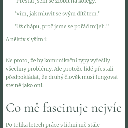
👉 "Přestal jsem se zlobit na kolegy."
👉 "Vím, jak mluvit se svým dítětem."
👉 "Už chápu, proč jsme se pořád míjeli."
A někdy slyším i: 👉
"Tohle nám zachránilo
vztah."
Ne proto, že by komunikační typy vyřešily
všechny problémy. Ale protože lidé přestali
předpokládat, že druhý člověk musí fungovat
stejně jako oni.
Co mě fascinuje nejvíc
Po tolika letech práce s lidmi mě stále