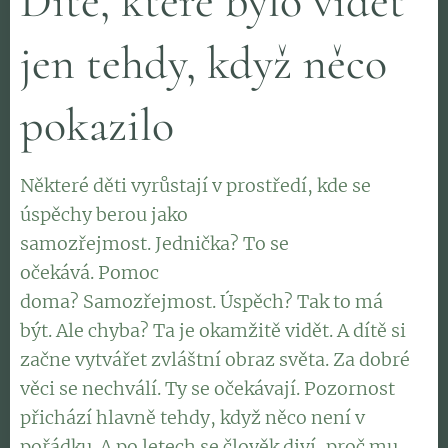
Dítě, které bylo vidět
jen tehdy, když něco
pokazilo
Některé děti vyrůstají v prostředí, kde se
úspěchy berou jako
samozřejmost. Jednička? To se
očekává. Pomoc
doma? Samozřejmost. Úspěch? Tak to má
být. Ale chyba? Ta je okamžitě vidět. A dítě si
začne vytvářet zvláštní obraz světa. Za dobré
věci se nechválí. Ty se očekávají. Pozornost
přichází hlavně tehdy, když něco není v
pořádku. A po letech se člověk diví, proč mu