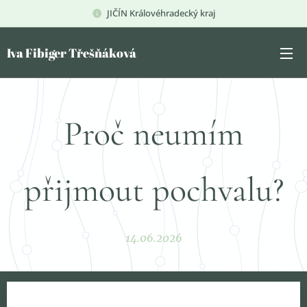
JIČÍN Královéhradecký kraj
Iva Fibiger Třešňáková
Proč neumím
přijmout pochvalu?
14.06.2026