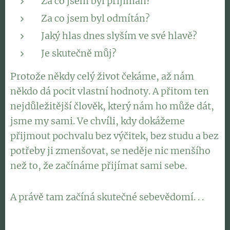
Za co jsem byl přijímán?
Za co jsem byl odmítán?
Jaký hlas dnes slyším ve své hlavě?
Je skutečně můj?
Protože někdy celý život čekáme, až nám
někdo dá pocit vlastní hodnoty. A přitom ten
nejdůležitější člověk, který nám ho může dát,
jsme my sami. Ve chvíli, kdy dokážeme
přijmout pochvalu bez výčitek, bez studu a bez
potřeby ji zmenšovat, se neděje nic menšího
než to, že začínáme přijímat sami sebe.
A právě tam začíná skutečné sebevědomí. . .