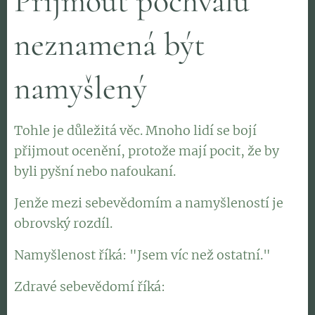
Přijmout pochvalu
neznamená být
namyšlený
Tohle je důležitá věc. Mnoho lidí se bojí
přijmout ocenění, protože mají pocit, že by
byli pyšní nebo nafoukaní.
Jenže mezi sebevědomím a namyšleností je
obrovský rozdíl.
Namyšlenost říká: "Jsem víc než ostatní."
Zdravé sebevědomí říká:
"Vidím svoji hodnotu a
zároveň vidím hodnotu druhých."