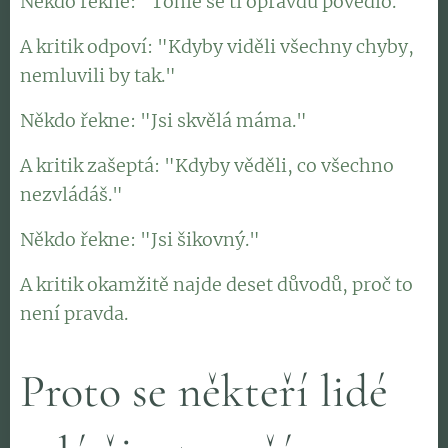
Někdo řekne: "Tohle se ti opravdu povedlo."
A kritik odpoví: "Kdyby viděli všechny chyby,
nemluvili by tak."
Někdo řekne: "Jsi skvělá máma."
A kritik zašeptá: "Kdyby věděli, co všechno
nezvládáš."
Někdo řekne: "Jsi šikovný."
A kritik okamžitě najde deset důvodů, proč to
není pravda.
Proto se někteří lidé