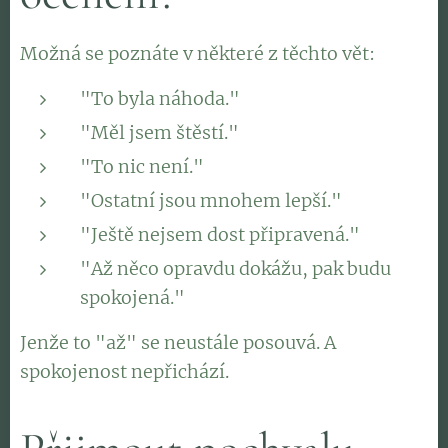
Možná se poznáte v některé z těchto vět:
"To byla náhoda."
"Měl jsem štěstí."
"To nic není."
"Ostatní jsou mnohem lepší."
"Ještě nejsem dost připravená."
"Až něco opravdu dokážu, pak budu
spokojená."
Jenže to "až" se neustále posouvá. A
spokojenost nepřichází.