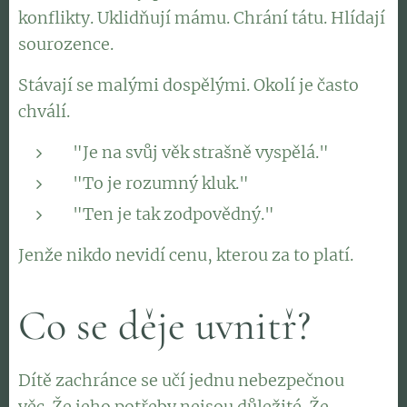
konflikty. Uklidňují mámu. Chrání tátu. Hlídají
sourozence.
Stávají se malými dospělými. Okolí je často
chválí.
"Je na svůj věk strašně vyspělá."
"To je rozumný kluk."
"Ten je tak zodpovědný."
Jenže nikdo nevidí cenu, kterou za to platí.
Co se děje uvnitř?
Dítě zachránce se učí jednu nebezpečnou
věc. Že jeho potřeby nejsou důležité. Že