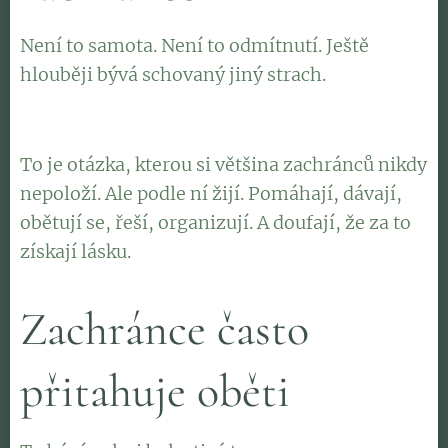
Není to samota. Není to odmítnutí. Ještě
hlouběji bývá schovaný jiný strach.
"Když nebudu potřebný, budu vůbec milovaný?"
To je otázka, kterou si většina zachránců nikdy
nepoloží. Ale podle ní žijí. Pomáhají, dávají,
obětují se, řeší, organizují. A doufají, že za to
získají lásku.
Zachránce často
přitahuje oběti