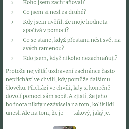
Koho jsem zachraňoval?
Co jsem si nesl za druhé?
Kdy jsem uvěřil, že moje hodnota
spočívá v pomoci?
Co se stane, když přestanu nést svět na
svých ramenou?
Kdo jsem, když nikoho nezachraňuji?
Protože největší uzdravení zachránce často
nepřichází ve chvíli, kdy pomůže dalšímu
člověku. Přichází ve chvíli, kdy si konečně
dovolí pomoci sám sobě. A zjistí, že jeho
hodnota nikdy nezávisela na tom, kolik lidí
unesl. Ale na tom, že je 👉 takový, jaký je.