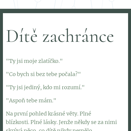
Dítě zachránce
"Ty jsi moje zlatíčko."
"Co bych si bez tebe počala?"
"Ty jsi jediný, kdo mi rozumí."
"Aspoň tebe mám."
Na první pohled krásné věty. Plné
blízkosti. Plné lásky. Jenže někdy se za nimi
skrývá něco, co dítě nikdy nemělo