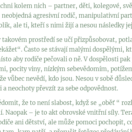
chni kolem nich – partner, děti, kolegové, svě
 neobjedná agresivní rodič, manipulativní par
ik, ale ti, kteří s nimi žijí a nesou následky je
 v takovém prostředí se učí přizpůsobovat, potl
kážet“. Často se stávají malými dospělými, kteř
sto aby rodiče pečovali o ně. V dospělosti pak 
tmi, pocity viny, nízkým sebevědomím, potížem
že vůbec nevědí, kdo jsou. Nesou v sobě důsled
 a neochoty převzít za sebe odpovědnost.
vědomit, že to není slabost, když se „oběť “ r
. Naopak – je to akt obrovské vnitřní síly. T
diče ani dětství, ale může pomoci pochopit, co
tam, kam patří, a přerušit řetězec předávání b