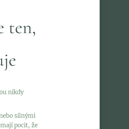
e ten,
uje
nou nikdy
nebo silnými
mají pocit, že