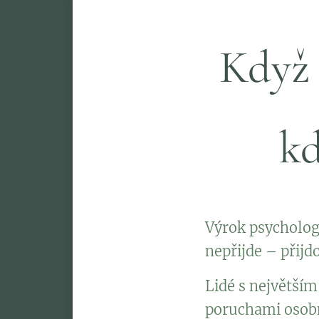
Když 
kd
Výrok psychologa
nepřijde – přijdo
Lidé s největší
poruchami osobno