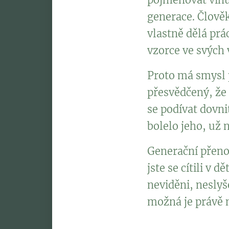
generace. Člověk
vlastně dělá prá
vzorce ve svých v
Proto má smysl p
přesvědčený, že
se podívat dovni
bolelo jeho, už n
Generační přenos
jste se cítili v d
neviděni, neslyš
možná je právě na