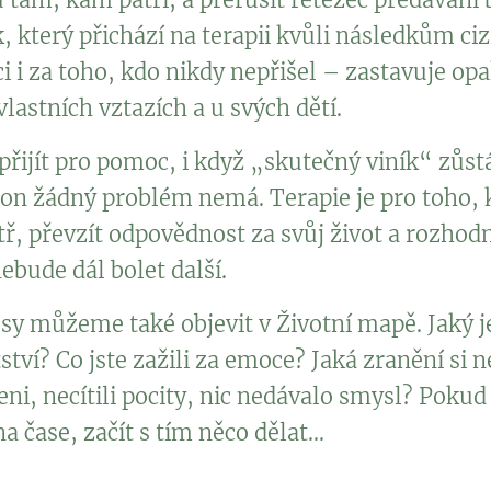
, který přichází na terapii kvůli následkům ci
ci i za toho, kdo nikdy nepřišel – zastavuje op
lastních vztazích a u svých dětí.
řijít pro pomoc, i když „skutečný viník“ zůst
 on žádný problém nemá. Terapie je pro toho, 
tř, převzít odpovědnost za svůj život a rozhodn
ebude dál bolet další.
y můžeme také objevit v Životní mapě. Jaký je
ětství? Co jste zažili za emoce? Jaká zranění si n
eni, necítili pocity, nic nedávalo smysl? Pokud
 čase, začít s tím něco dělat...