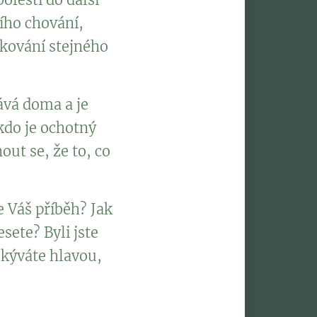
zího chování,
akování stejného
ává doma a je
kdo je ochotný
out se, že to, co
 Váš příběh? Jak
esete? Byli jste
 kýváte hlavou,