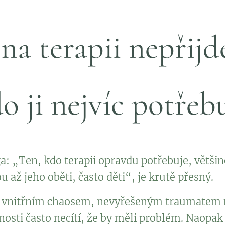
na terapii nepřijd
o ji nejvíc potřeb
: „Ten, kdo terapii opravdu potřebuje, větši
u až jeho oběti, často děti“, je krutě přesný.
m vnitřním chaosem, nevyřešeným traumatem 
sti často necítí, že by měli problém. Naopak 