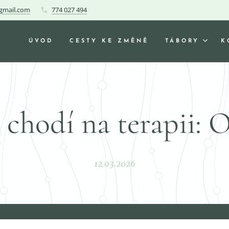
gmail.com
774 027 494
ÚVOD
CESTY KE ZMĚNĚ
TÁBORY
K
chodí na terapii: 
12.03.2026