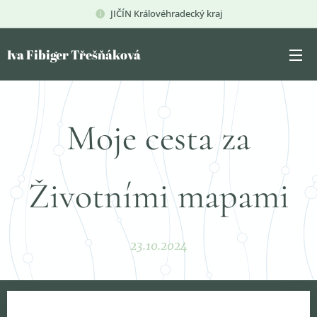
JIČÍN Královéhradecký kraj
Iva Fibiger Třešňáková
Moje cesta za
Životními mapami
23.10.2024