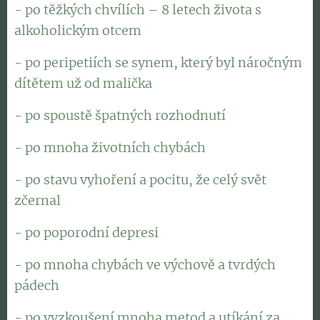
- po těžkých chvílích – 8 letech života s
alkoholickým otcem
- po peripetiích se synem, který byl náročným
dítětem už od malička
- po spoustě špatných rozhodnutí
- po mnoha životních chybách
- po stavu vyhoření a pocitu, že celý svět
zčernal
- po poporodní depresi
- po mnoha chybách ve výchově a tvrdých
pádech
- po vyzkoušení mnoha metod a utíkání za