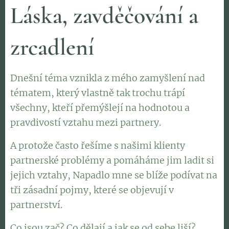
Láska, zavděčování a
zrcadlení
Dnešní téma vznikla z mého zamyšlení nad
tématem, který vlastně tak trochu trápí
všechny, kteří přemýšlejí na hodnotou a
pravdivostí vztahu mezi partnery.
A protože často řešíme s našimi klienty
partnerské problémy a pomáháme jim ladit si
jejich vztahy, Napadlo mne se blíže podívat na
tři zásadní pojmy, které se objevují v
partnerství.
Co jsou zač? Co dělají a jak se od sebe liší?