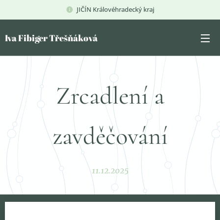
JIČÍN Královéhradecký kraj
Iva Fibiger Třešňáková
Zrcadlení a
zavděčování
11.12.2025