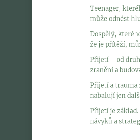
Teenager, které
může odnést hlu
Dospělý, kterého
že je přítěží, m
Přijetí – od dru
zranění a budová
Přijetí a trauma 
nabalují jen dalš
Přijetí je zákla
návyků a strategi