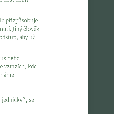
le přizpůsobuje
nutí. Jiný člověk
 odstup, aby už
mus nebo
e vztazích, kde
 známe.
 jedničky“, se