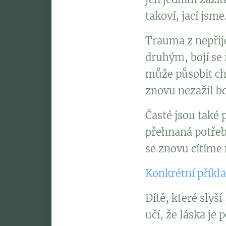
takoví, jací jsme
Trauma z nepřij
druhým, bojí se ř
může působit chl
znovu nezažil bo
Časté jsou také
přehnaná potřeb
se znovu cítíme 
Konkrétní příkl
Dítě, které slyš
učí, že láska j