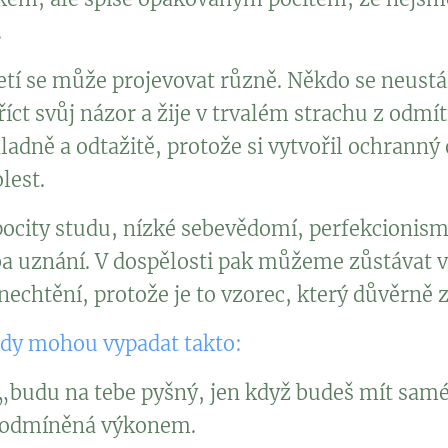
.
etí se může projevovat různě. Někdo se neustá
íct svůj názor a žije v trvalém strachu z odmít
adně a odtažitě, protože si vytvořil ochranný
lest.
 pocity studu, nízké sebevědomí, perfekcionis
a uznání. V dospělosti pak můžeme zůstávat v
nechtění, protože je to vzorec, který důvěrně
ady mohou vypadat takto:
í „budu na tebe pyšný, jen když budeš mít samé
e podmíněná výkonem.