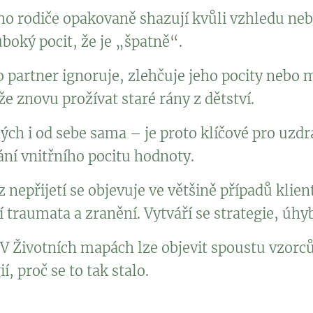
ho rodiče opakovaně shazují kvůli vzhledu ne
boký pocit, že je „špatně“.
 partner ignoruje, zlehčuje jeho pocity nebo 
ůže znovu prožívat staré rány z dětství.
hých i od sebe sama – je proto klíčové pro uzd
ní vnitřního pocitu hodnoty.
z nepřijetí se objevuje ve většině případů klien
í traumata a zranění. Vytváří se strategie, úhy
d. V Životních mapách lze objevit spoustu vzorc
í, proč se to tak stalo.