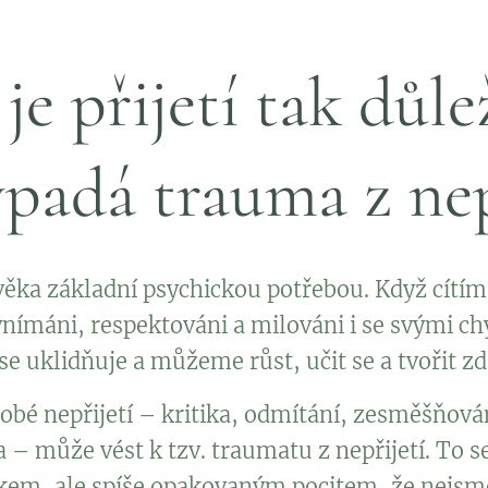
je přijetí tak důle
ypadá trauma z nep
lověka základní psychickou potřebou. Když cítím
 vnímáni, respektováni a milováni i se svými c
e uklidňuje a můžeme růst, učit se a tvořit z
bé nepřijetí – kritika, odmítání, zesměšňová
– může vést k tzv. traumatu z nepřijetí. To se
tkem, ale spíše opakovaným pocitem, že nejsme