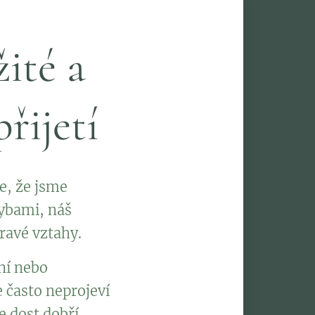
žité a
řijetí
e, že jsme
hybami, náš
dravé vztahy.
ní nebo
 často neprojeví
 dost dobří