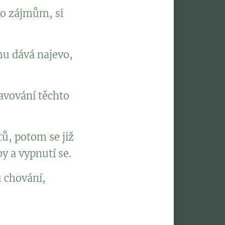
bo zájmům, si
mu dává najevo,
ravování těchto
tů, potom se již
by a vypnutí se.
ů chování,