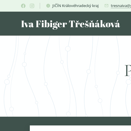
JIČÍN Královéhradecký kraj
tresnaiva@
Iva Fibiger Třešňáková
P