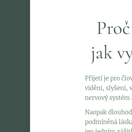
Proč 
jak v
Přijetí je pro č
viděni, slyšeni,
nervový systém s
Naopak dlouhodo
podmíněná láska 
jen jedním záži