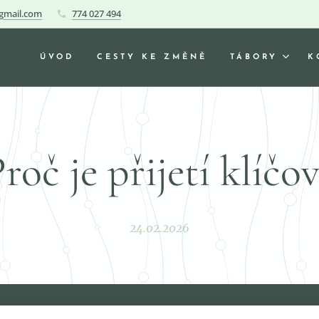
gmail.com
774 027 494
ÚVOD
CESTY KE ZMĚNĚ
TÁBORY
K
roč je přijetí klíčo
24.02.2026