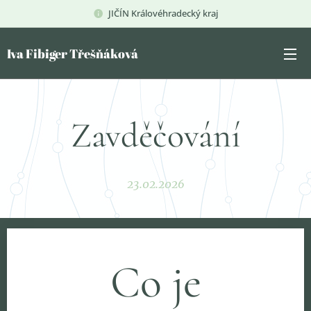
JIČÍN Královéhradecký kraj
Iva Fibiger Třešňáková
Zavděčování
23.02.2026
Co je