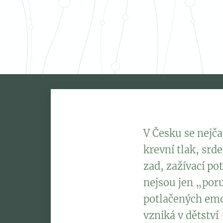
V Česku se nejča
krevní tlak, srd
zad, zažívací po
nejsou jen „por
potlačených emo
vzniká v dětství 