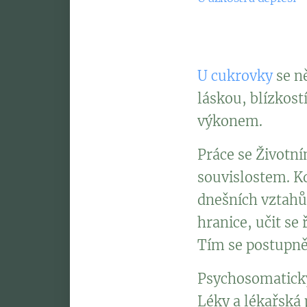
bezpečí, přehnané kr
vyčerpáním, ztrátou
U cukrovky
se n
láskou, blízkost
výkonem.
Práce se Životn
souvislostem. Kd
dnešních vztahů,
hranice, učit se
Tím se postupně 
Psychosomatický 
Léky a lékařská 