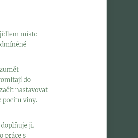
pělosti reaguje
vostí.
jídlem místo
podmíněné
ozumět
romítají do
začít nastavovat
 pocitu viny.
doplňuje ji.
o práce s