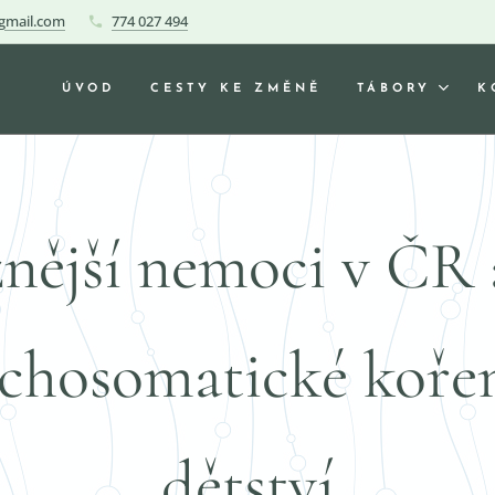
gmail.com
774 027 494
ÚVOD
CESTY KE ZMĚNĚ
TÁBORY
K
nější nemoci v ČR a
chosomatické koře
dětství