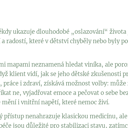
itiky nebo pocitu, že „nejsem dost dobrý/á“. Tělo pak v dos
 energie a smyslu, nebo naopak neustálým napětím a nespa
ěkdy ukazuje dlouhodobé „oslazování“ života 
í a radostí, které v dětství chyběly nebo byly 
ími mapami neznamená hledat viníka, ale por
yž klient vidí, jak se jeho dětské zkušenosti p
 práce i zdraví, získává možnost volby: může 
 říkat ne, vyjadřovat emoce a pečovat o sebe bez
mění i vnitřní napětí, které nemoc živí.
přístup nenahrazuje klasickou medicínu, ale 
péče jsou důležité pro stabilizaci stavu, zatímc