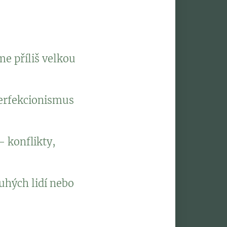
me příliš velkou
perfekcionismus
– konflikty,
uhých lidí nebo
tství, nedostatku