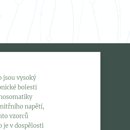
o jsou vysoký
nické bolesti
ychosomatiky
nitřního napětí,
hto vzorců
o je v dospělosti