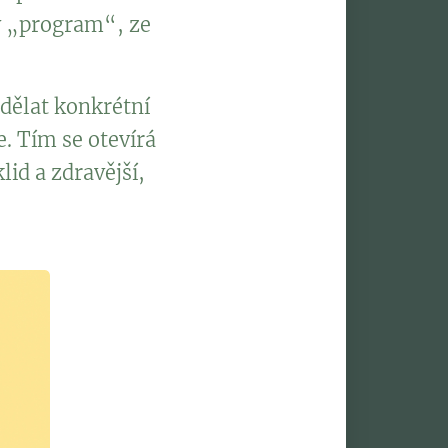
ý „program“, ze
dělat konkrétní
. Tím se otevírá
lid a zdravější,