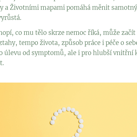
hy a Životními mapami pomáhá měnit samotn
yrůstá.
opí, co mu tělo skrze nemoc říká, může začít 
tahy, tempo života, způsob práce i péče o sebe
o úlevu od symptomů, ale i pro hlubší vnitřní k
t.