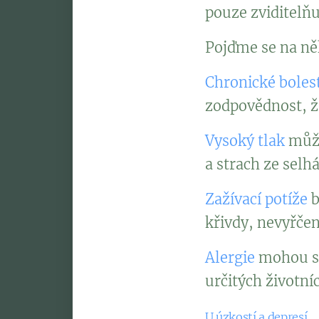
pouze zviditelň
Pojďme se na něk
Chronické bolest
zodpovědnost, ž
Vysoký tlak
může
a strach ze selh
Zažívací potíže
b
křivdy, nevyřčen
Alergie
mohou sy
určitých životníc
U úzkostí a depresí
s