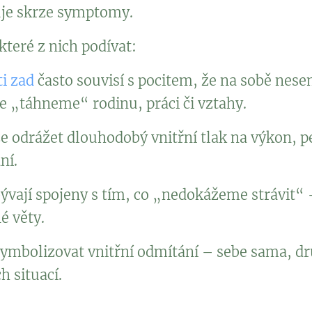
uje skrze symptomy.
teré z nich podívat:
i zad
často souvisí s pocitem, že na sobě nese
e „táhneme“ rodinu, práci či vztahy.
 odrážet dlouhodobý vnitřní tlak na výkon, 
ání.
ývají spojeny s tím, co „nedokážeme strávit“ 
é věty.
mbolizovat vnitřní odmítání – sebe sama, dr
h situací.
e v Životních mapách často objevují témata osamělosti v dě