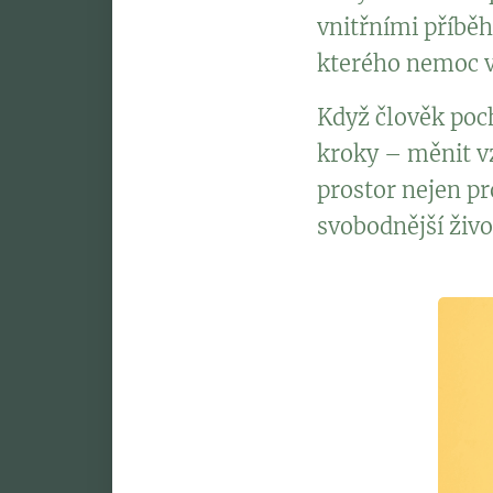
vnitřními příbě
kterého nemoc v
Když člověk poch
kroky – měnit vz
prostor nejen pr
svobodnější živo