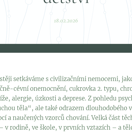
18.02.2026
stěji setkáváme s civilizačními nemocemi, jak
ečně-cévní onemocnění, cukrovka 2. typu, chro
tíže, alergie, úzkosti a deprese. Z pohledu ps
uchou těla“, ale také odrazem dlouhodobého v
cí a naučených vzorců chování. Velká část těc
– v rodině, ve škole, v prvních vztazích – a těl