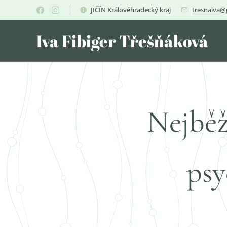
JIČÍN Královéhradecký kraj
tresnaiva@
Iva Fibiger Třešňáková
Nejběž
psy