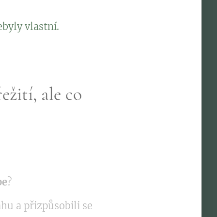
byly vlastní.
žití, ale co
be
?
hu a přizpůsobili se