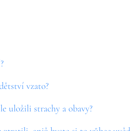
í?
dětství vzato?
ěle uložili strachy a obavy?
 ztratili, aniž byste si to vůbec uvě