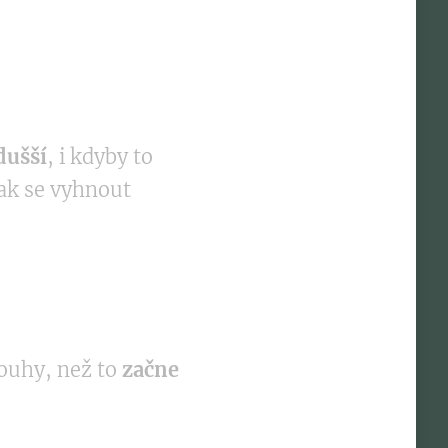
dušší
, i kdyby to
jak se vyhnout
touhy, než to
začne