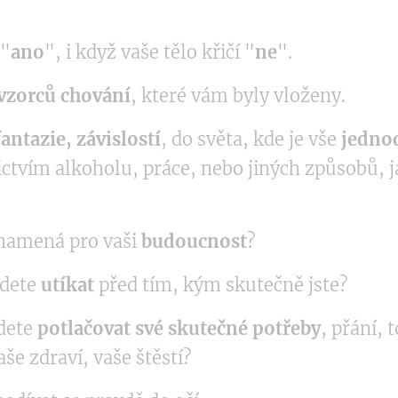
 "
ano
", i když vaše tělo křičí "
ne
".
vzorců chování
, které vám byly vloženy.
antazie, závislostí
, do světa, kde je vše
jedno
ctvím alkoholu, práce, nebo jiných způsobů, 
znamená pro vaši
budoucnost
?
udete
utíkat
před tím, kým skutečně jste?
udete
potlačovat své skutečné potřeby
, přání, 
aše zdraví, vaše štěstí?