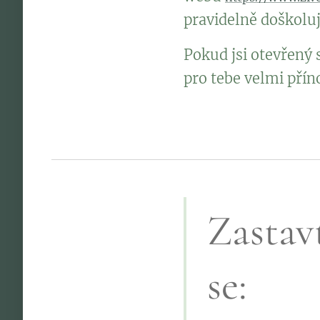
pravidelně doškoluj
Pokud jsi otevřený 
pro tebe velmi přín
Zastavt
se: