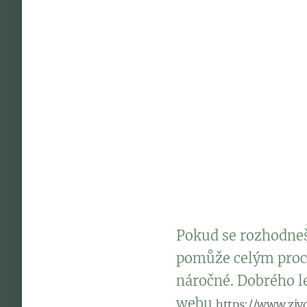
: 
Změna vzorců chování
učinit krok směrem k
: 
Reflexe a rozhodování
jasnější pohled na to
: 
Emocionální uvolnění
zkušeností nebo nevy
Pokud se rozhodneš
pomůže celým proc
náročné. Dobrého le
webu
https://www.zivo