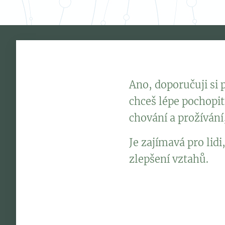
Ano, doporučuji si 
chceš lépe pochopit
chování a prožíván
Je zajímavá pro lid
zlepšení vztahů.
: Pomáhá 
Sebepoznání
si můžeš uvědomit své