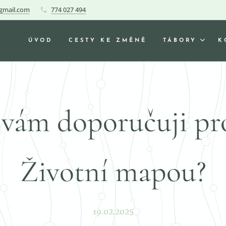
gmail.com
774 027 494
ÚVOD
CESTY KE ZMĚNĚ
TÁBORY
K
vám doporučuji pro
Životní mapou?
19.02.2025