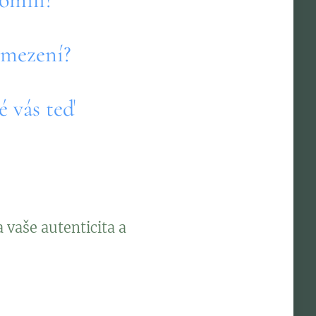
 omezení?
é vás teď
vaše autenticita a