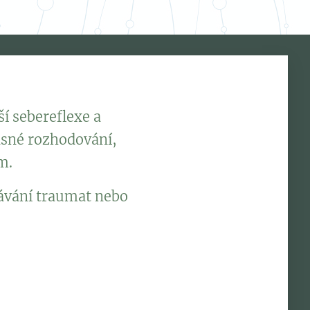
í sebereflexe a
časné rozhodování,
em.
onávání traumat nebo
čitým způsobem. Tím
lepšit.