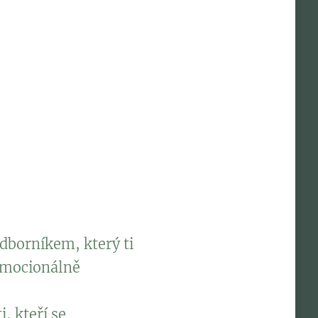
v začarovaném kruhu a
otože budeš mít
inulých traumatických
dborníkem, který ti
emocionálně
, kteří se