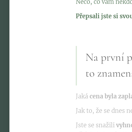
Něco, co vám někdo 
Přepsali jste si sv
Na první p
to znamená
Jaká
cena byla zap
Jak to, že se dnes
Jste se snažili
vyhn