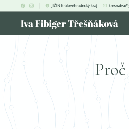
JIČÍN Královéhradecký kraj
tresnaiva@
Iva Fibiger Třešňáková
Proč 