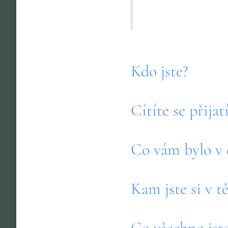
Kdo jste?
Cítíte se přijat
Co vám bylo v 
Kam jste si v t
Co všechno jste