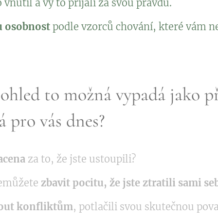
vnutil a vy to přijali za svou pravdu.
ou osobnost
podle vzorců chování, které vám ne
ohled to možná vypadá jako pře
 pro vás dnes?
lacena
za to, že jste ustoupili?
 nemůžete
zbavit pocitu, že jste ztratili sami se
out konfliktům
, potlačili svou skutečnou pova