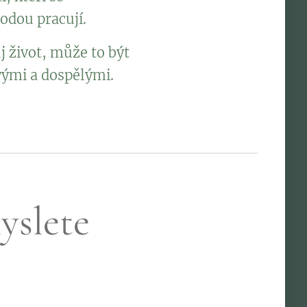
todou pracují.
j život, může to být
tvými a dospělými.
yslete