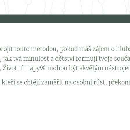
projít touto metodou, pokud máš zájem o hlubš
, jak tvá minulost a dětství formují tvoje sou
í, Životní mapy® mohou být skvělým nástroj
i, kteří se chtějí zaměřit na osobní růst, přek
lépe porozumět, co tě ovlivňuje a proč jednáš ur
 silné stránky, ale i oblasti, které by bylo dobré z