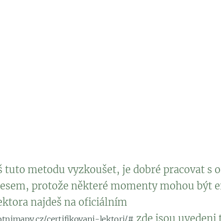
Můžeš rozpoznat negativní vzorce, které tě drží 
 jejich změně.
Pomůže ti to se lépe rozhodovat v současnosti, pr
, jak minulost ovlivňuje tvoje volby.
Pro některé lidi může být užitečné i zpracování m
řešených emocí, které jsou zobrazeny na mapě.
 tuto metodu vyzkoušet, je dobré pracovat s o
esem, protože některé momenty mohou být 
ktora najdeš na oficiálním
zde jsou uvedeni ti
tnimapy.cz/certifikovani-lektori/#