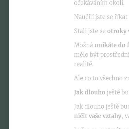
očekáváním okolí.
Naučili jste se říkat
Stali jste se
otroky 
Možná
unikáte do f
mělo být prostředni
realitě.
Ale co to všechno 
Jak dlouho
ještě b
Jak dlouho ještě b
ničit vaše vztahy
, v