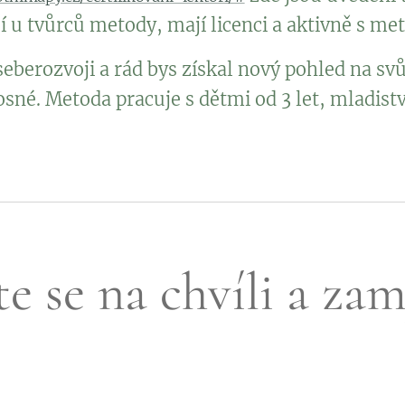
í u tvůrců metody, mají licenci a aktivně s me
seberozvoji a rád bys získal nový pohled na svů
osné. Metoda pracuje s dětmi od 3 let, mladis
e se na chvíli a zam