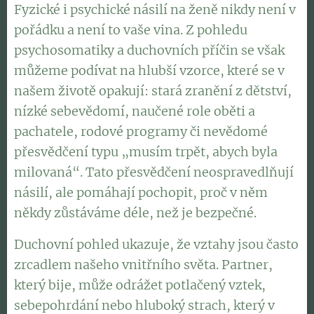
Fyzické i psychické násilí na ženě nikdy není v
pořádku a není to vaše vina. Z pohledu
psychosomatiky a duchovních příčin se však
můžeme podívat na hlubší vzorce, které se v
našem životě opakují: stará zranění z dětství,
nízké sebevědomí, naučené role oběti a
pachatele, rodové programy či nevědomé
přesvědčení typu „musím trpět, abych byla
milovaná“. Tato přesvědčení neospravedlňují
násilí, ale pomáhají pochopit, proč v něm
někdy zůstáváme déle, než je bezpečné.
Duchovní pohled ukazuje, že vztahy jsou často
zrcadlem našeho vnitřního světa. Partner,
který bije, může odrážet potlačený vztek,
sebepohrdání nebo hluboký strach, který v