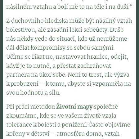
násilném vztahu a bolí mě to na těle i na duši.“
Z duchovního hlediska může být násilný vztah
bolestivou, ale zásadní lekcí sebeúcty. Duše
nás někdy vede do situací, kde už nemůžeme
dál dělat kompromisy se sebou samými.
Učíme se říkat ne, nastavovat hranice, odejít,
když je to nutné, a přestat zachraňovat
partnera na úkor sebe. Není to trest, ale výzva
k probuzení – k tomu, abyste si vzpomněla na
svou hodnotu a sílu.
Při práci metodou
Životní mapy
společně
zkoumáme, kde se ve vašem životě vzala
tolerance k bolesti a ponížení. Často objevíme
kořeny v dětství – atmosféru doma, vztah