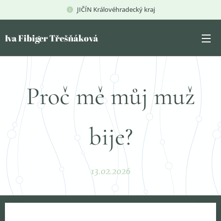
JIČÍN Královéhradecký kraj
Iva Fibiger Třešňáková
Proč mě můj muž
bije?
13.02.2026