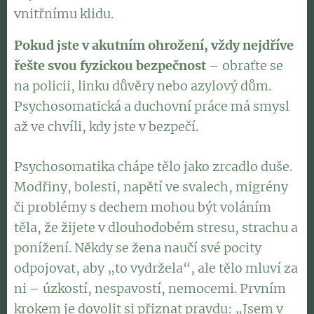
vnitřnímu klidu.
Pokud jste v akutním ohrožení, vždy nejdříve
řešte svou fyzickou bezpečnost
– obraťte se
na policii, linku důvěry nebo azylový dům.
Psychosomatická a duchovní práce má smysl
až ve chvíli, kdy jste v bezpečí.
Psychosomatika chápe tělo jako zrcadlo duše.
Modřiny, bolesti, napětí ve svalech, migrény
či problémy s dechem mohou být voláním
těla, že žijete v dlouhodobém stresu, strachu a
ponížení. Někdy se žena naučí své pocity
odpojovat, aby „to vydržela“, ale tělo mluví za
ni – úzkostí, nespavostí, nemocemi. Prvním
krokem je dovolit si přiznat pravdu: „Jsem v