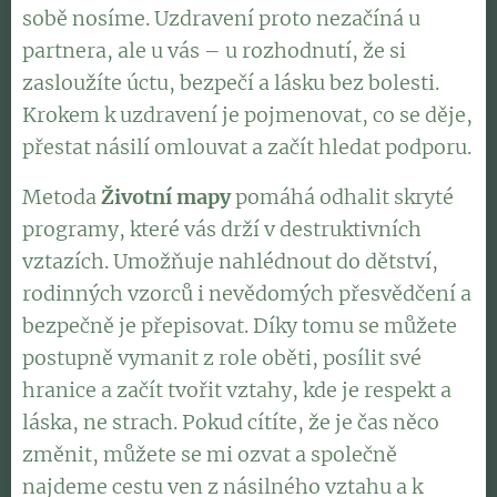
sobě nosíme. Uzdravení proto nezačíná u
partnera, ale u vás – u rozhodnutí, že si
zasloužíte úctu, bezpečí a lásku bez bolesti.
Krokem k uzdravení je pojmenovat, co se děje,
přestat násilí omlouvat a začít hledat podporu.
Metoda
Životní mapy
pomáhá odhalit skryté
programy, které vás drží v destruktivních
vztazích. Umožňuje nahlédnout do dětství,
rodinných vzorců i nevědomých přesvědčení a
bezpečně je přepisovat. Díky tomu se můžete
postupně vymanit z role oběti, posílit své
hranice a začít tvořit vztahy, kde je respekt a
láska, ne strach. Pokud cítíte, že je čas něco
změnit, můžete se mi ozvat a společně
najdeme cestu ven z násilného vztahu a k