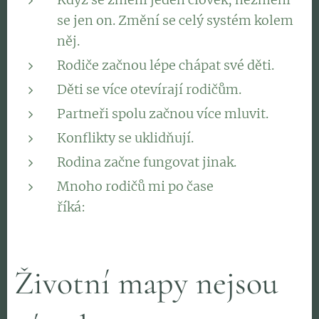
se jen on. Změní se celý systém kolem
něj.
Rodiče začnou lépe chápat své děti.
Děti se více otevírají rodičům.
Partneři spolu začnou více mluvit.
Konflikty se uklidňují.
Rodina začne fungovat jinak.
Mnoho rodičů mi po čase
říká: 👉
"Původně jsem přišla kvůli dítěti.
Nakonec jsem zjistila, že potřebuju začít u sebe."
Životní mapy nejsou