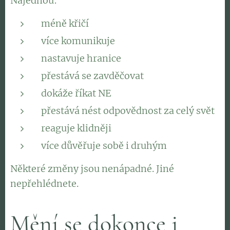
Najednou:
méně křičí
více komunikuje
nastavuje hranice
přestává se zavděčovat
dokáže říkat NE
přestává nést odpovědnost za celý svět
reaguje klidněji
více důvěřuje sobě i druhým
Některé změny jsou nenápadné. Jiné
nepřehlédnete.
Mění se dokonce i