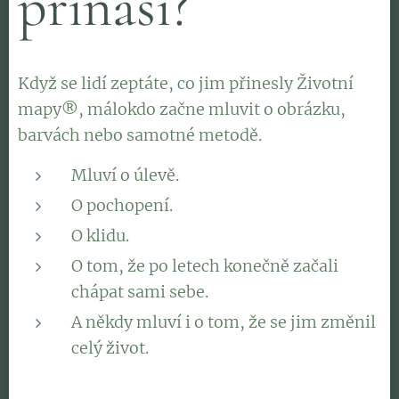
přináší?
Když se lidí zeptáte, co jim přinesly Životní
mapy®, málokdo začne mluvit o obrázku,
barvách nebo samotné metodě.
Mluví o úlevě.
O pochopení.
O klidu.
O tom, že po letech konečně začali
chápat sami sebe.
A někdy mluví i o tom, že se jim změnil
celý život.