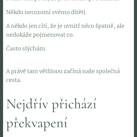
Někdo nerozumí svému dítěti.
A někdo jen cítí, že je uvnitř něco špatně, ale
nedokáže pojmenovat co.
Často slýchám: 👉
"Nevím proč, ale pořád se mi v
životě opakují stejné situace."
A právě tam většinou začíná naše společná
cesta.
Nejdřív přichází
překvapení