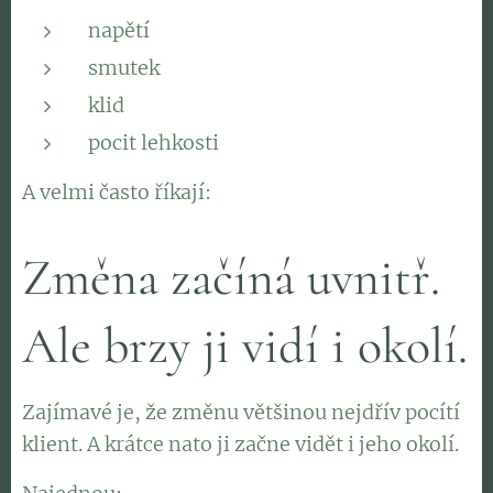
napětí
smutek
klid
pocit lehkosti
A velmi často říkají: 👉
"Něco se ve mně uvolnilo."
Změna začíná uvnitř.
Ale brzy ji vidí i okolí.
Zajímavé je, že změnu většinou nejdřív pocítí
klient. A krátce nato ji začne vidět i jeho okolí.