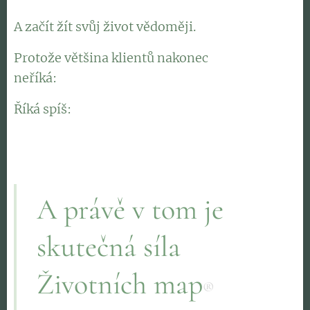
A začít žít svůj život vědoměji.
Protože většina klientů nakonec
neříká: 👉
"Mapa mi změnila život."
Říká spíš: 👉
"Díky mapě jsem konečně pochopil, proč
jsem žil tak, jak jsem žil. A od té chvíle jsem to začal
měnit."
A právě v tom je
skutečná síla
Životních map
®