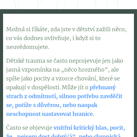
Možná si říkáte, zda jste v dětství zažili něco,
co vás dodnes ovlivňuje, i když si to
neuvědomujete.
Dětské trauma se často neprojevuje jen jako
jasná vzpomínka na „něco hrozného“, ale
spíše jako pocity a vzorce chování, které se
opakují v dospělosti. Může jít o
přehnaný
strach z odmítnutí, silnou potřebu zavděčit
se, potíže s důvěrou, nebo naopak
neschopnost nastavovat hranice
.
Často se objevuje
vnitřní kritický hlas, pocit,
že „nejsem dost dobrý/á“, nebo chronická