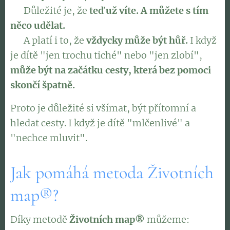
✅ Důležité je, že
teď už víte. A můžete s tím
něco udělat.
🧡 A platí i to, že
vždycky může být hůř.
I když
je dítě "jen trochu tiché" nebo "jen zlobí",
může být na začátku cesty, která bez pomoci
skončí špatně.
Proto je důležité si všímat, být přítomní a
hledat cesty. I když je dítě "mlčenlivé" a
"nechce mluvit".
Jak pomáhá metoda Životních
map®?
Díky metodě
Životních map®
můžeme: