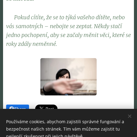
🧡
Pokud cítíte, že se to týká vašeho dítěte, nebo
vás samotných – nebojte se zeptat. Někdy stačí
jedno pochopení, aby se začaly měnit věci, které se
roky zdály neměnné.
Share
Používáme cookies, abychom zajistili správné fungování a
bezpečnost našich stránek. Tím vám můžeme zajistit tu
nejlepší zkušenost při jejich návštěvě.