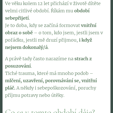
Ve věku kolem 12 let přichází v životě dítěte
velmi citlivé období. Říkám mu
období
sebepřijetí
.
Je to doba, kdy se začíná formovat
vnitřní
obraz o sobě
– o tom, kdo jsem, jestli jsem v
pořádku, jestli mě druzí přijmou,
i když
nejsem dokonalý/á
.
A právě tady často narazíme na
strach z
posuzování
.
Tiché trauma, které má mnoho podob –
mlčení, uzavření, porovnávání se, vnitřní
pláč.
A někdy i sebepoškozování, poruchy
příjmu potravy nebo útěky.
Co se v tomto období děje?