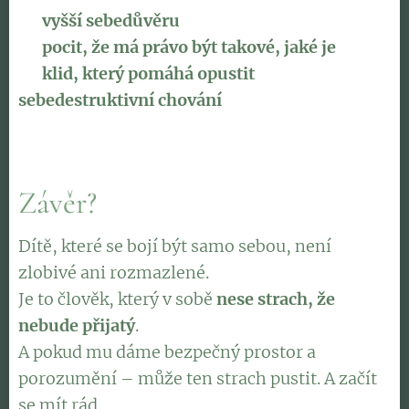
🔹
vyšší sebedůvěru
🔹
pocit, že má právo být takové, jaké je
🔹
klid, který pomáhá opustit
sebedestruktivní chování
Závěr?
Dítě, které se bojí být samo sebou, není
zlobivé ani rozmazlené.
Je to člověk, který v sobě
nese strach, že
nebude přijatý
.
A pokud mu dáme bezpečný prostor a
porozumění – může ten strach pustit. A začít
se mít rád.