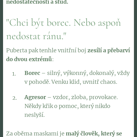
nedostatečnosti a stud.
"Chci být borec. Nebo aspoň
nedostat ránu."
Puberta pak tenhle vnitřní boj
zesílí a přebarví
do dvou extrémů
:
Borec
– silný, výkonný, dokonalý, vždy
v pohodě. Venku klid, uvnitř chaos.
Agresor
– vzdor, zloba, provokace.
Někdy křik o pomoc, který nikdo
neslyší.
Za oběma maskami je
malý člověk, který se