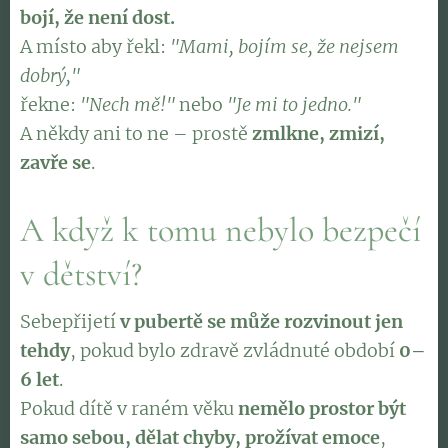
bojí, že není dost.
A místo aby řekl:
"Mami, bojím se, že nejsem
dobrý,"
řekne:
"Nech mě!"
nebo
"Je mi to jedno."
A někdy ani to ne – prostě
zmlkne, zmizí,
zavře se
.
A když k tomu nebylo bezpečí
v dětství?
Sebepřijetí
v pubertě se může rozvinout jen
tehdy
, pokud bylo zdravě zvládnuté období
0–
6 let
.
Pokud dítě v raném věku
nemělo prostor být
samo sebou, dělat chyby, prožívat emoce
,