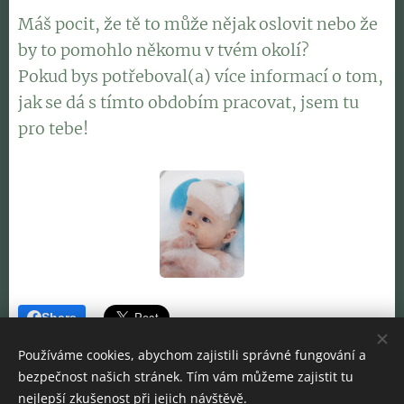
Máš pocit, že tě to může nějak oslovit nebo že
by to pomohlo někomu v tvém okolí?
Pokud bys potřeboval(a) více informací o tom,
jak se dá s tímto obdobím pracovat, jsem tu
pro tebe! 💛
Share
Používáme cookies, abychom zajistili správné fungování a
bezpečnost našich stránek. Tím vám můžeme zajistit tu
nejlepší zkušenost při jejich návštěvě.