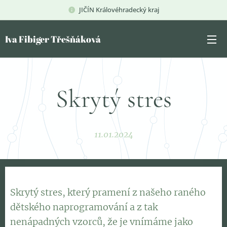
JIČÍN Královéhradecký kraj
Iva Fibiger Třešňáková
Skrytý stres
11.01.2024
Skrytý stres, který pramení z našeho raného
dětského naprogramování a z tak
nenápadných vzorců, že je vnímáme jako